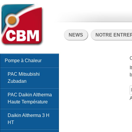
NEWS
NOTRE ENTRE
O
Pompe à Chaleur
I
PAC Mitsubishi
b
Zubadan
R
PAC Daikin Altherma
A
Haute Température
Daikin Altherma 3 H
HT