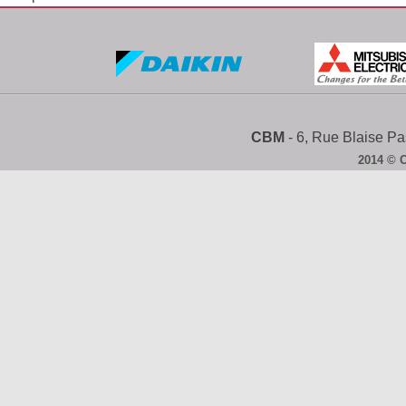
CBM
- 6, Rue Blaise 
2014 © 