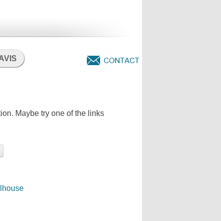
AVIS
tion. Maybe try one of the links
lhouse