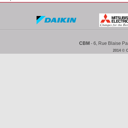
CBM
- 6, Rue Blaise 
2014 © 