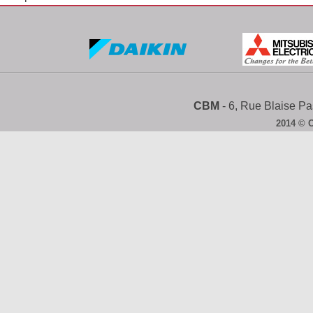
CBM
- 6, Rue Blaise 
2014 © 