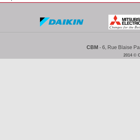
CBM
- 6, Rue Blaise 
2014 © 