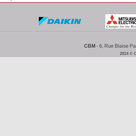
CBM
- 6, Rue Blaise 
2014 © 