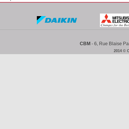
CBM
- 6, Rue Blaise 
2014 © 