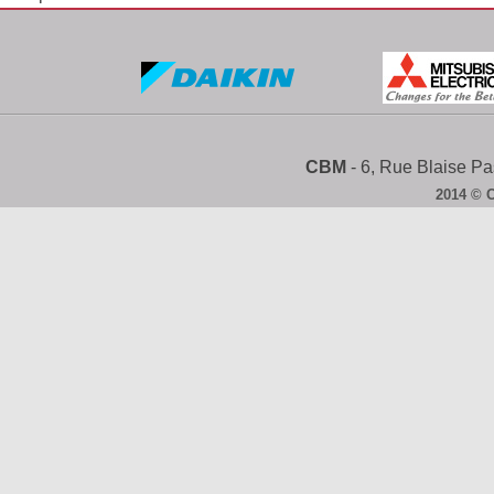
CBM
- 6, Rue Blaise 
2014 © 