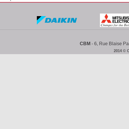
CBM
- 6, Rue Blaise 
2014 © 