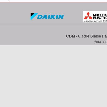
CBM
- 6, Rue Blaise 
2014 © 