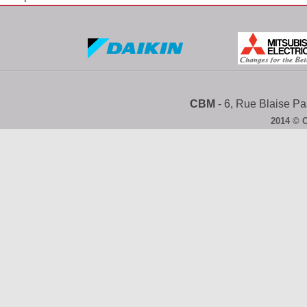
CBM
- 6, Rue Blaise 
2014 © 