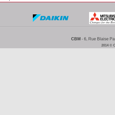
CBM
- 6, Rue Blaise 
2014 © 