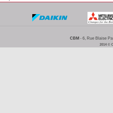
CBM
- 6, Rue Blaise 
2014 © 