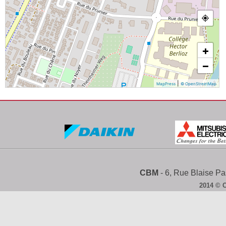
+
−
|
MapPress
© OpenStreetMap
CBM
- 6, Rue Blaise 
2014 © 